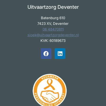
Uitvaartzorg Deventer
Batenburg 610
7423 XV, Deventer
06 48470811
sjoek@uitvaartzorgdeventer.nl
KVK: 60189673