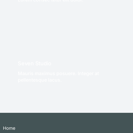
WE RECOMMEND!
Seven Studio
Mauris maximus posuere. Integer at
pellentesque lacus.
WE RECOMMEND
Home