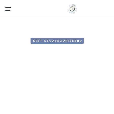
NIET GECATEGORISEERD
Hallo wereld!
by
BEH_Solution24
april 12, 2022