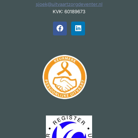
sjoek@uitvaartzorgdeventer.nl
KVK: 60189673